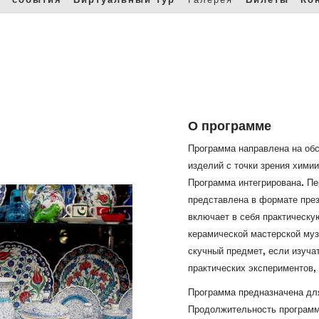
О программе
Программа направлена ​​на о
изделий с точки зрения хими
Программа интегрирована. Пер
представлена ​​в формате пр
включает в себя практическу
керамической мастерской муз
скучный предмет, если изуча
практических экспериментов,
Программа предназначена для
Продолжительность программ