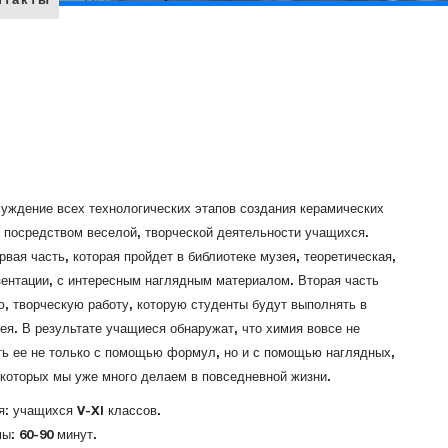
бсуждение всех технологических этапов создания керамических
и посредством веселой, творческой деятельности учащихся.
вая часть, которая пройдет в библиотеке музея, теоретическая,
езентации, с интересным наглядным материалом. Вторая часть
ю, творческую работу, которую студенты будут выполнять в
ея. В результате учащиеся обнаружат, что химия вовсе не
ть ее не только с помощью формул, но и с помощью наглядных,
 которых мы уже много делаем в повседневной жизни.
: учащихся V-XI классов.
ы: 60-90 минут.