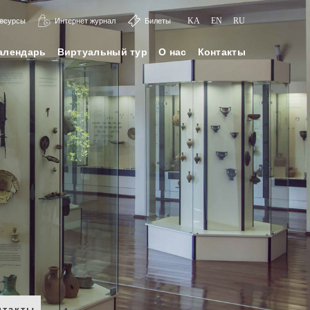
ресурсы
Интернет журнал
Билеты
KA
EN
RU
алендарь
Виртуальный тур
О нас
Контакты
нтакты