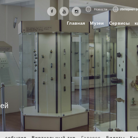
Новости
Интернет 
Главная
Музеи
Сервисы
к
зей
и
события
Виртуальный тур
Галерея
Билеты
Ко