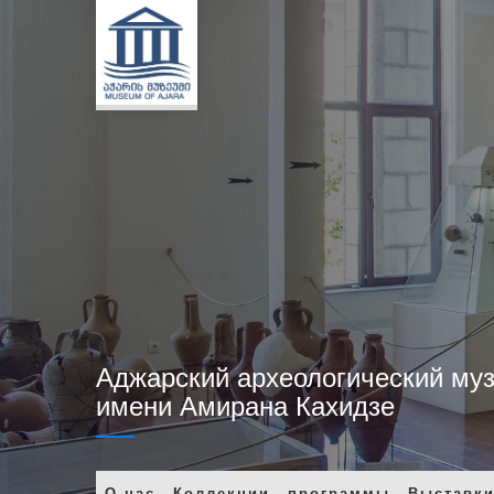
Аджарский археологический му
имени Амирана Кахидзе
О нас
Коллекции
программы
Выставк