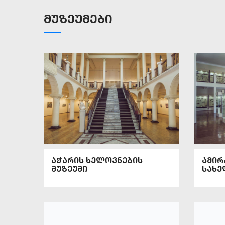
მუზეუმები
აჭარის ხელოვნების
ამირ
მუზეუმი
სახე
არქე