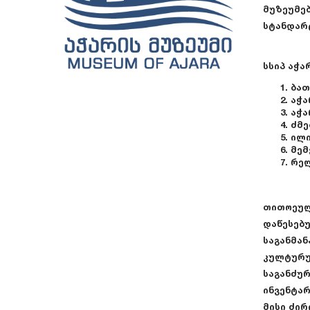
მუზეუმებ
სტანდარტ
სსიპ აჭა
ბათ
აჭა
აჭა
ძმე
ილი
მემ
რელ
თითოეულ
დაწესებუ
საგანმან
კულტურუ
საგანძურ
ინვენტარ
მისი ძირ