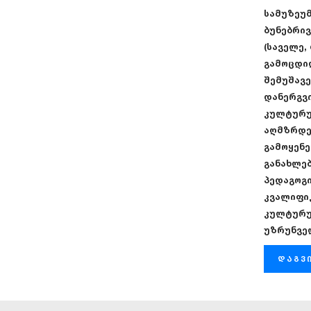
სამუზეუმ
ბუნებრი
(საველე,
გამოცდი
შემუშავე
დანერგვ
კულტურუ
აღმზრდე
გამოყენე
განახლებ
პედაგოგი
კვალიფიკ
კულტურუ
უზრუნვე
დაგვ