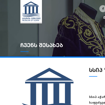
ჩვენს შესახებ
სსიპ
სსიპ აჭა
საფუძველ