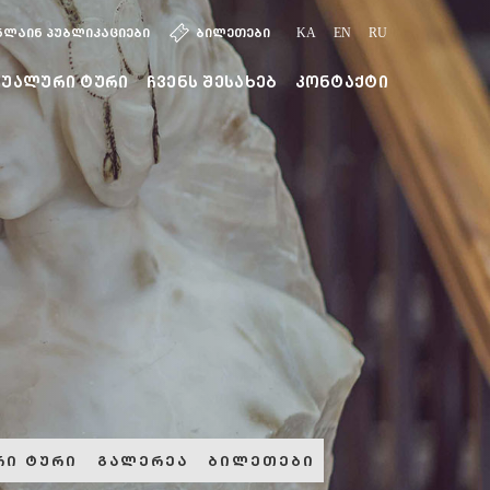
ნლაინ პუბლიკაციები
ბილეთები
KA
EN
RU
ტუალური ტური
ჩვენს შესახებ
კონტაქტი
რი ტური
გალერეა
ბილეთები