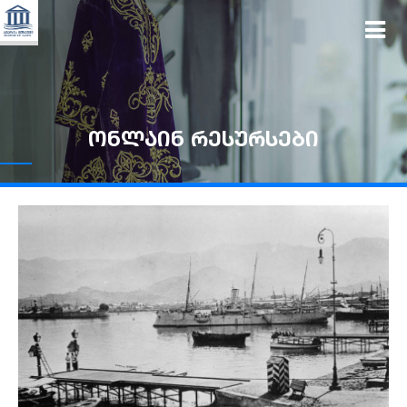
ონლაინ რესურსები